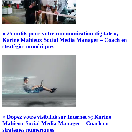
« 25 outils pour votre communication digitale »,
Karine Mahieux Social Media Manager – Coach en
stratégies numériques
« Dopez votre visibilité sur Internet »; Karine
Mahieux Social Media Manager – Coach en
stratégies numériques