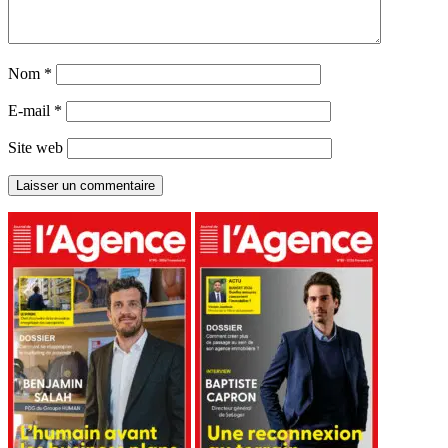
Nom
*
E-mail
*
Site web