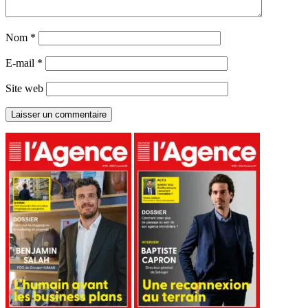
Nom
*
E-mail
*
Site web