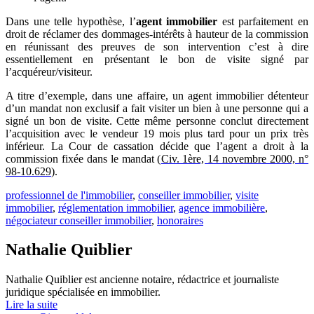
Dans une telle hypothèse, l’
agent immobilier
est parfaitement en
droit de réclamer des dommages-intérêts à hauteur de la commission
en réunissant des preuves de son intervention c’est à dire
essentiellement en présentant le bon de visite signé par
l’acquéreur/visiteur.
A titre d’exemple, dans une affaire, un agent immobilier détenteur
d’un mandat non exclusif a fait visiter un bien à une personne qui a
signé un bon de visite. Cette même personne conclut directement
l’acquisition avec le vendeur 19 mois plus tard pour un prix très
inférieur. La Cour de cassation décide que l’agent a droit à la
commission fixée dans le mandat (
Civ. 1ère, 14 novembre 2000, n°
98-10.629
).
professionnel de l'immobilier
,
conseiller immobilier
,
visite
immobilier
,
réglementation immobilier
,
agence immobilière
,
négociateur conseiller immobilier
,
honoraires
Nathalie Quiblier
Nathalie Quiblier est ancienne notaire, rédactrice et journaliste
juridique spécialisée en immobilier.
Lire la suite