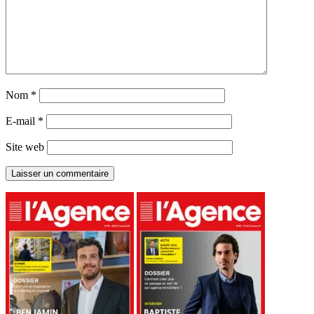
Nom
*
E-mail
*
Site web