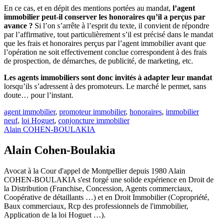
En ce cas, et en dépit des mentions portées au mandat,
l’agent
immobilier peut-il conserver les honoraires qu’il a perçus par
avance ?
Si l’on s’arrête à l’esprit du texte, il convient de répondre
par l’affirmative, tout particulièrement s’il est précisé dans le mandat
que les frais et honoraires perçus par l’agent immobilier avant que
l’opération ne soit effectivement conclue correspondent à des frais
de prospection, de démarches, de publicité, de marketing, etc.
Les agents immobiliers sont donc invités à adapter leur mandat
lorsqu’ils s’adressent à des promoteurs. Le marché le permet, sans
doute… pour l’instant.
agent immobilier
,
promoteur immobilier
,
honoraires
,
immobilier
neuf
,
loi Hoguet
,
conjoncture immobilier
Alain COHEN-BOULAKIA
Alain Cohen-Boulakia
Avocat à la Cour d'appel de Montpellier depuis 1980 Alain
COHEN-BOULAKIA s'est forgé une solide expérience en Droit de
la Distribution (Franchise, Concession, Agents commerciaux,
Coopérative de détaillants …) et en Droit Immobilier (Copropriété,
Baux commerciaux, Rcp des professionnels de l'immobilier,
Application de la loi Hoguet …).