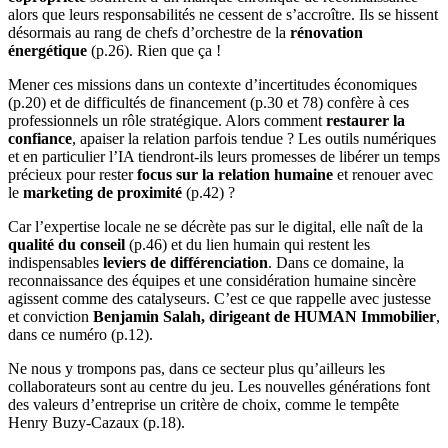
alors que leurs responsabilités ne cessent de s’accroître. Ils se hissent
désormais au rang de chefs d’orchestre de la
rénovation
énergétique
(p.26). Rien que ça !
Mener ces missions dans un contexte d’incertitudes économiques
(p.20) et de difficultés de financement (p.30 et 78) confère à ces
professionnels un rôle stratégique. Alors comment
restaurer la
confiance
, apaiser la relation parfois tendue ? Les outils numériques
et en particulier l’IA tiendront-ils leurs promesses de libérer un temps
précieux pour rester
focus sur la relation humaine
et renouer avec
le
marketing de proximité
(p.42) ?
Car l’expertise locale ne se décrète pas sur le digital, elle naît de la
qualité du conseil
(p.46) et du lien humain qui restent les
indispensables
leviers de différenciation
. Dans ce domaine, la
reconnaissance des équipes et une considération humaine sincère
agissent comme des catalyseurs. C’est ce que rappelle avec justesse
et conviction
Benjamin Salah, dirigeant de HUMAN Immobilier
,
dans ce numéro (p.12).
Ne nous y trompons pas, dans ce secteur plus qu’ailleurs les
collaborateurs sont au centre du jeu. Les nouvelles générations font
des valeurs d’entreprise un critère de choix, comme le tempête
Henry Buzy-Cazaux (p.18).