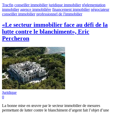
Tracfin
conseiller immobilier
juridique immobilier
réglementation
immobilier
agence immobilière
financement immobilier
négociateur
conseiller immobilier
professionnel de l'immobilier
«Le secteur immobilier face au défi de la
lutte contre le blanchiment», Eric
Percheron
Juridique
0
La bonne mise en œuvre par le secteur immobilier de mesures
permettant de lutter contre le blanchiment d’argent fait l’objet d’une