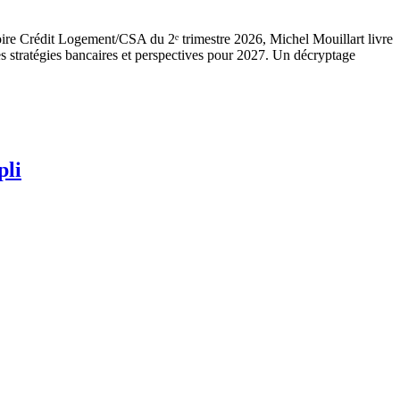
atoire Crédit Logement/CSA du 2ᵉ trimestre 2026, Michel Mouillart livre
es stratégies bancaires et perspectives pour 2027. Un décryptage
pli