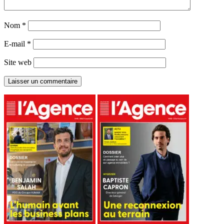
Nom
*
E-mail
*
Site web