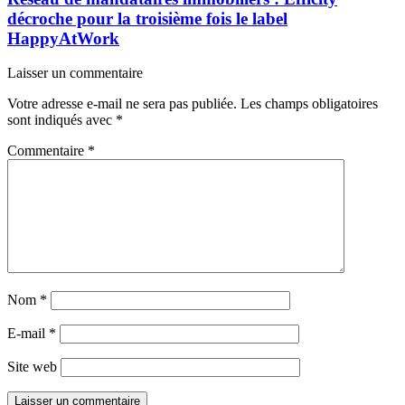
décroche pour la troisième fois le label
HappyAtWork
Laisser un commentaire
Votre adresse e-mail ne sera pas publiée.
Les champs obligatoires
sont indiqués avec
*
Commentaire
*
Nom
*
E-mail
*
Site web