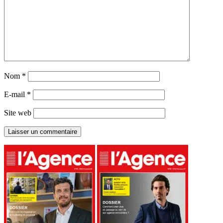
Nom
*
E-mail
*
Site web