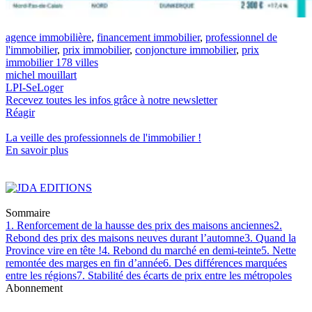
agence immobilière
,
financement immobilier
,
professionnel de
l'immobilier
,
prix immobilier
,
conjoncture immobilier
,
prix
immobilier 178 villes
michel mouillart
LPI-SeLoger
Recevez toutes les infos grâce à notre newsletter
Réagir
La veille des
professionnels de l'immobilier
!
En savoir plus
Sommaire
1. Renforcement de la hausse des prix des maisons anciennes
2.
Rebond des prix des maisons neuves durant l’automne
3. Quand la
Province vire en tête !
4. Rebond du marché en demi-teinte
5. Nette
remontée des marges en fin d’année
6. Des différences marquées
entre les régions
7. Stabilité des écarts de prix entre les métropoles
Abonnement