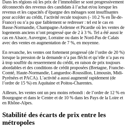
Dans les régions où les prix de l’immobilier se sont progressivement
déconnectés des revenus des candidats à l’achat et/ou lorsque les
revenus et les capacités d’épargne des ménages sont insuffisantes
pour accéder au crédit, l’activité recule toujours (- 10.2 % en Île-de-
France) ou n’a pu que faiblement se redresser : tel est le cas en
Basse-Normandie, Champagne-Ardenne et Picardie où les ventes de
logements anciens n’ont progressé que de 2 à 3 %. Tel a été aussi le
cas en Alsace, Auvergne, Lorraine ou dans le Nord-Pas de Calais
avec des ventes en augmentation de 7 %, en moyenne.
En revanche, les ventes ont fortement progressé (de l’ordre de 20 %)
lorsque la pression de la demande n’a pas fléchi et qu’elle n’a pas eu
à trop souffrir du resserrement du crédit, en raison de prix toujours
abordables et des conditions de crédit proposées (Bretagne, Franche-
Comté, Haute-Normandie, Languedoc-Roussillon, Limousin, Midi-
Pyrénées et PACA). L’activité a aussi augmenté rapidement (de
l’ordre de 15 %) en Aquitaine et Poitou-Charentes.
Ailleurs, les ventes ont un peu moins rebondi : de l’ordre de 12 % en
Bourgogne et dans le Centre et de 10 % dans les Pays de la Loire et
en Rhône-Alpes.
Stabilité des écarts de prix entre les
métropoles