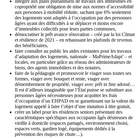
intégrer aux plans pluriannuels de travaux des immeubles en
copropriété une obligation de mise aux normes d’accessibilité
aux personnes à mobilité réduite, sachant que 6% seulement
des logements sont adaptés à l’occupation par des personnes
âgées ayant des difficultés à se déplacer et moins encore
d’immeubles collectifs pour leurs parties communes,
démocratiser le prêt avance rénovation – créé par la loi Climat
et résilience de 2021 – en rehaussant les plafonds de revenus
des bénéficiaires,
faire connaître au public les aides existantes pour les travaux
d’adaptation des logements, nationale – MaPrimeAdapt’ – et
locales, en particulier grâce au réseau des administrateurs de
biens, des agents immobiliers et des notaires,
faire de la pédagogie et promouvoir le viager sous toutes ses
formes, viager avec bouquet et rente, viager avec
démembrement de propriété, viager avec prêt in fine adossé…
Il est d’ailleurs imaginable que l’État puisse se substituer aux
personnes âgées nécessiteuses pour acquitter les frais
d’occupation d’un EHPAD en se garantissant sur la valeur du
logement appelé à faire l’objet d’une mutation à titre gratuit,
créer un label pour les résidences seniors présentant des
caractéristiques spécifiques aux occupants âgés désireuses de
vieillir à domicile (espaces partagés, environnement choisi,
espaces verts, gardien logé, équipements dédiés à la
prévention des risques de chute…).