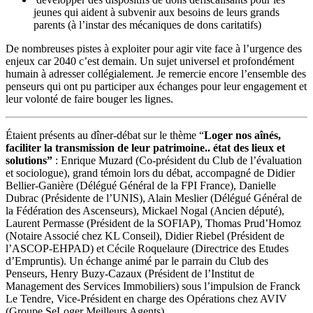
jeunes qui aident à subvenir aux besoins de leurs grands
parents (à l’instar des mécaniques de dons caritatifs)
De nombreuses pistes à exploiter pour agir vite face à l’urgence des
enjeux car 2040 c’est demain. Un sujet universel et profondément
humain à adresser collégialement. Je remercie encore l’ensemble des
penseurs qui ont pu participer aux échanges pour leur engagement et
leur volonté de faire bouger les lignes.
Étaient présents au dîner-débat sur le thème “
Loger nos aînés,
faciliter la transmission de leur patrimoine.. état des lieux et
solutions”
: Enrique Muzard (Co-président du Club de l’évaluation
et sociologue), grand témoin lors du débat, accompagné de Didier
Bellier-Ganière (Délégué Général de la FPI France), Danielle
Dubrac (Présidente de l’UNIS), Alain Meslier (Délégué Général de
la Fédération des Ascenseurs), Mickael Nogal (Ancien député),
Laurent Permasse (Président de la SOFIAP), Thomas Prud’Homoz
(Notaire Associé chez KL Conseil), Didier Riebel (Président de
l’ASCOP-EHPAD) et Cécile Roquelaure (Directrice des Etudes
d’Empruntis). Un échange animé par le parrain du Club des
Penseurs, Henry Buzy-Cazaux (Président de l’Institut de
Management des Services Immobiliers) sous l’impulsion de Franck
Le Tendre, Vice-Président en charge des Opérations chez AVIV
(Groupe SeLoger Meilleurs Agents).