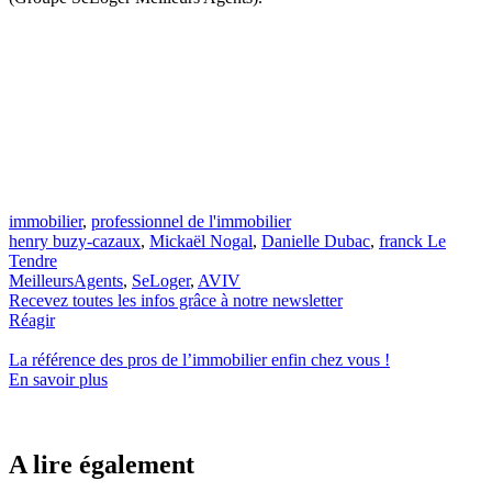
immobilier
,
professionnel de l'immobilier
henry buzy-cazaux
,
Mickaël Nogal
,
Danielle Dubac
,
franck Le
Tendre
MeilleursAgents
,
SeLoger
,
AVIV
Recevez toutes les infos grâce à notre newsletter
Réagir
La référence
des pros de l’immobilier
enfin chez vous !
En savoir plus
A lire également