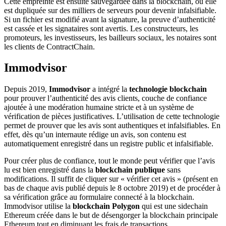
Cette empreinte est ensuite sauvegardée dans la blockchain, où elle
est dupliquée sur des milliers de serveurs pour devenir infalsifiable.
Si un fichier est modifié avant la signature, la preuve d’authenticité
est cassée et les signataires sont avertis. Les constructeurs, les
promoteurs, les investisseurs, les bailleurs sociaux, les notaires sont
les clients de ContractChain.
Immodvisor
Depuis 2019,
Immodvisor
a intégré la
technologie blockchain
pour prouver l’authenticité des avis clients, couche de confiance
ajoutée à une modération humaine stricte et à un système de
vérification de pièces justificatives. L’utilisation de cette technologie
permet de prouver que les avis sont authentiques et infalsifiables. En
effet, dès qu’un internaute rédige un avis, son contenu est
automatiquement enregistré dans un registre public et infalsifiable.
Pour créer plus de confiance, tout le monde peut vérifier que l’avis
lu est bien enregistré dans la
blockchain publique
sans
modifications. Il suffit de cliquer sur « vérifier cet avis » (présent en
bas de chaque avis publié depuis le 8 octobre 2019) et de procéder à
sa vérification grâce au formulaire connecté à la blockchain.
Immodvisor utilise la
blockchain Polygon
qui est une sidechain
Ethereum créée dans le but de désengorger la blockchain principale
Ethereum tout en diminuant les frais de transactions.