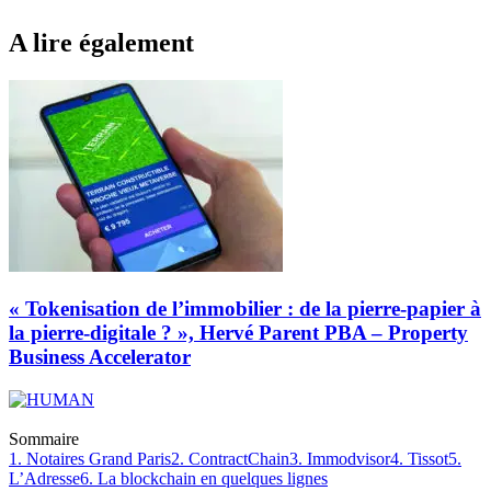
A lire également
« Tokenisation de l’immobilier : de la pierre-papier à
la pierre-digitale ? », Hervé Parent PBA – Property
Business Accelerator
Sommaire
1. Notaires Grand Paris
2. ContractChain
3. Immodvisor
4. Tissot
5.
L’Adresse
6. La blockchain en quelques lignes