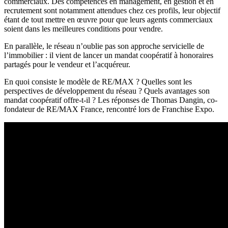
commerciaux. Des compétences en management, en gestion et en
recrutement sont notamment attendues chez ces profils, leur objectif
étant de tout mettre en œuvre pour que leurs agents commerciaux
soient dans les meilleures conditions pour vendre.
En parallèle, le réseau n’oublie pas son approche servicielle de
l’immobilier : il vient de lancer un mandat coopératif à honoraires
partagés pour le vendeur et l’acquéreur.
En quoi consiste le modèle de RE/MAX ? Quelles sont les
perspectives de développement du réseau ? Quels avantages son
mandat coopératif offre-t-il ? Les réponses de Thomas Dangin, co-
fondateur de RE/MAX France, rencontré lors de Franchise Expo.