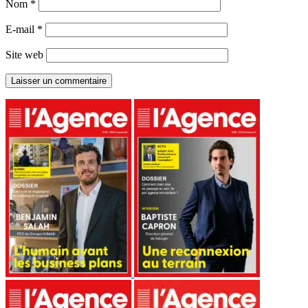
Nom
*
E-mail
*
Site web