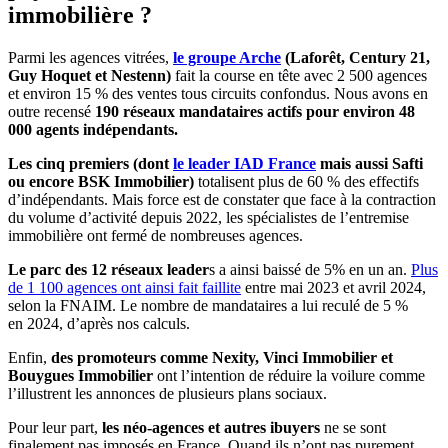
immobilière ?
Parmi les agences vitrées,
le groupe Arche
(Laforêt, Century 21,
Guy Hoquet et Nestenn)
fait la course en tête avec 2 500 agences
et environ 15 % des ventes tous circuits confondus. Nous avons en
outre recensé
190 réseaux mandataires actifs pour environ 48
000 agents indépendants.
Les cinq premiers (dont
le leader IAD France
mais aussi Safti
ou encore BSK Immobilier)
totalisent plus de 60 % des effectifs
d’indépendants. Mais force est de constater que face à la contraction
du volume d’activité depuis 2022, les spécialistes de l’entremise
immobilière ont fermé de nombreuses agences.
Le parc des 12 réseaux leader
s a ainsi baissé de 5% en un an.
Plus
de 1 100 agences ont ainsi fait faillite
entre mai 2023 et avril 2024,
selon la FNAIM. Le nombre de mandataires a lui reculé de 5 %
en 2024, d’après nos calculs.
Enfin,
des promoteurs comme Nexity, Vinci Immobilier et
Bouygues Immobilier
ont l’intention de réduire la voilure comme
l’illustrent les annonces de plusieurs plans sociaux.
Pour leur part,
les néo-agences et autres ibuyers
ne se sont
finalement pas imposés en France. Quand ils n’ont pas purement