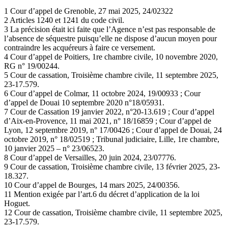
1 Cour d’appel de Grenoble, 27 mai 2025, 24/02322
2 Articles 1240 et 1241 du code civil.
3 La précision était ici faite que l’Agence n’est pas responsable de
l’absence de séquestre puisqu’elle ne dispose d’aucun moyen pour
contraindre les acquéreurs à faire ce versement.
4 Cour d’appel de Poitiers, 1re chambre civile, 10 novembre 2020,
RG n° 19/00244.
5 Cour de cassation, Troisième chambre civile, 11 septembre 2025,
23-17.579.
6 Cour d’appel de Colmar, 11 octobre 2024, 19/00933 ; Cour
d’appel de Douai 10 septembre 2020 n°18/05931.
7 Cour de Cassation 19 janvier 2022, n°20-13.619 ; Cour d’appel
d’Aix-en-Provence, 11 mai 2021, n° 18/16859 ; Cour d’appel de
Lyon, 12 septembre 2019, n° 17/00426 ; Cour d’appel de Douai, 24
octobre 2019, n° 18/02519 ; Tribunal judiciaire, Lille, 1re chambre,
10 janvier 2025 – n° 23/06523.
8 Cour d’appel de Versailles, 20 juin 2024, 23/07776.
9 Cour de cassation, Troisième chambre civile, 13 février 2025, 23-
18.327.
10 Cour d’appel de Bourges, 14 mars 2025, 24/00356.
11 Mention exigée par l’art.6 du décret d’application de la loi
Hoguet.
12 Cour de cassation, Troisième chambre civile, 11 septembre 2025,
23-17.579.