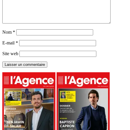
Nom
*
E-mail
*
Site web