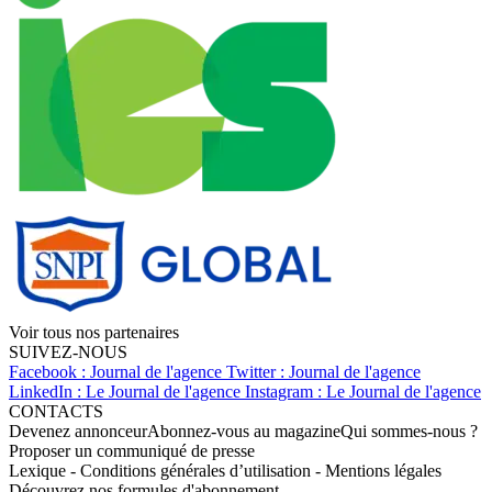
Voir tous nos partenaires
SUIVEZ-NOUS
Facebook : Journal de l'agence
Twitter : Journal de l'agence
LinkedIn : Le Journal de l'agence
Instagram : Le Journal de l'agence
CONTACTS
Devenez annonceur
Abonnez-vous au magazine
Qui sommes-nous ?
Proposer un communiqué de presse
Lexique
-
Conditions générales d’utilisation
-
Mentions légales
Découvrez nos formules d'abonnement