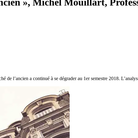
ncien », Michel Mouillart, Prof
rché de l’ancien a continué à se dégrader au 1er semestre 2018. L’analy