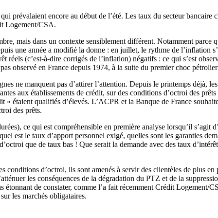
qui prévalaient encore au début de l’été. Les taux du secteur bancaire cla
rédit Logement/CSA.
mbre, mais dans un contexte sensiblement différent. Notamment parce qu
puis une année a modifié la donne : en juillet, le rythme de l’inflation s
êt réels (c’est-à-dire corrigés de l’inflation) négatifs : ce qui s’est obs
t pas observé en France depuis 1974, à la suite du premier choc pétrolier
 signes ne manquent pas d’attirer l’attention. Depuis le printemps déjà, 
santes aux établissements de crédit, sur des conditions d’octroi des prêts
it » étaient qualifiés d’élevés. L’ACPR et la Banque de France souhaite
troi des prêts.
urées), ce qui est compréhensible en première analyse lorsqu’il s’agit d’
: quel est le taux d’apport personnel exigé, quelles sont les garanties dem
ns d’octroi que de taux bas ! Que serait la demande avec des taux d’inté
!
s conditions d’octroi, ils sont amenés à servir des clientèles de plus 
 d’atténuer les conséquences de la dégradation du PTZ et de la suppressio
il pas étonnant de constater, comme l’a fait récemment Crédit Logement/C
sur les marchés obligataires.