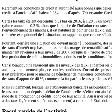
Rarement les conditions de crédit n’auront été aussi bonnes que celles 
crédits à l’ancien s’affichaient à 234 mois d’après l’Observatoire C
Certes les taux étaient descendus plus bas en 2016, à 1.28 % en nove
rythme annuel de 0.3 %, alors que la reprise de l’inflation constatée de
l’environnement des marchés, il est habituel de pointer des taux d’intér
caractère exceptionnel de la situation, on rappellera que cela ne s’étai
Pourtant, derrière une situation qui devrait inciter à l’optimisme, des
des taux d’intérêt trop bas pour assurer des marges de rentabilité suffi
maintenant revenues à leur niveau de 2007, lorsque le « risque de créd
leur production de crédits immobiliers et durcissent les conditions d’oc
Car si beaucoup ne regardent que les niveaux des taux (et parfois les d
autant, voire nettement plus, ce sont les conditions d’octroi des prêts 
il est préférable pour le marché de bénéficier de meilleures conditio
des taux d’apport de 40 %, comme cela fut parfois le cas par le passé 
Mais évidemment, lorsque les établissements bancaires assouplissent le
le cas, notamment depuis le début de l’année : elles s’efforcent ainsi
rude de la production de crédits, donc de leur activité. Aussi n’est-
à des taux légèrement supérieurs (seulement) à ceux que l’Etat obtient 
Recul rapide de l’activité