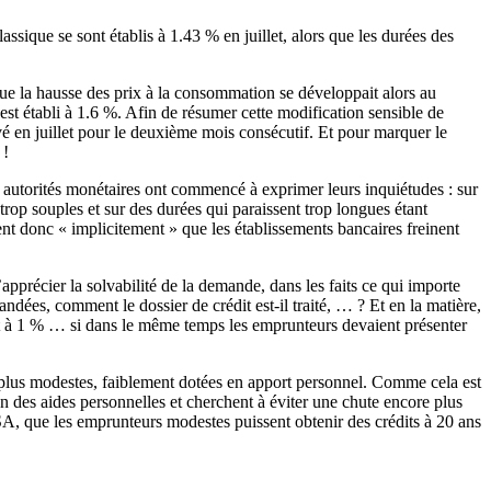
ssique se sont établis à 1.43 % en juillet, alors que les durées des
e la hausse des prix à la consommation se développait alors au
’est établi à 1.6 %. Afin de résumer cette modification sensible de
ervé en juillet pour le deuxième mois consécutif. Et pour marquer le
 !
les autorités monétaires ont commencé à exprimer leurs inquiétudes : sur
 trop souples et sur des durées qui paraissent trop longues étant
nt donc « implicitement » que les établissements bancaires freinent
apprécier la solvabilité de la demande, dans les faits ce qui importe
andées, comment le dossier de crédit est-il traité, … ? Et en la matière,
rêt à 1 % … si dans le même temps les emprunteurs devaient présenter
en plus modestes, faiblement dotées en apport personnel. Comme cela est
n des aides personnelles et cherchent à éviter une chute encore plus
SA, que les emprunteurs modestes puissent obtenir des crédits à 20 ans