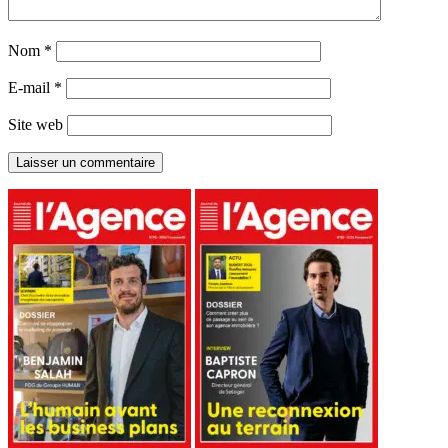
Nom
*
E-mail
*
Site web