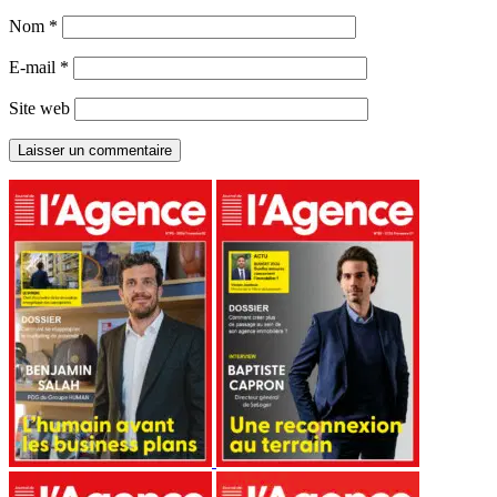
Nom
*
E-mail
*
Site web