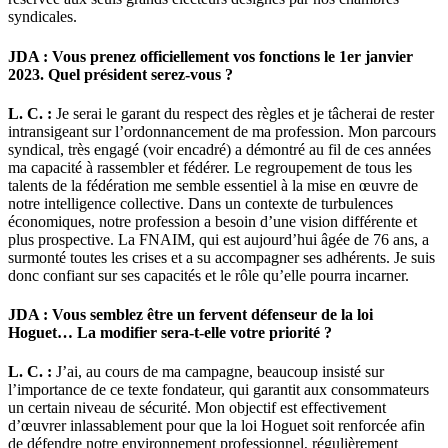
syndicales.
JDA : Vous prenez officiellement vos fonctions le 1er janvier
2023. Quel président serez-vous ?
L. C. :
Je serai le garant du respect des règles et je tâcherai de rester
intransigeant sur l’ordonnancement de ma profession. Mon parcours
syndical, très engagé (voir encadré) a démontré au fil de ces années
ma capacité à rassembler et fédérer. Le regroupement de tous les
talents de la fédération me semble essentiel à la mise en œuvre de
notre intelligence collective. Dans un contexte de turbulences
économiques, notre profession a besoin d’une vision différente et
plus prospective. La FNAIM, qui est aujourd’hui âgée de 76 ans, a
surmonté toutes les crises et a su accompagner ses adhérents. Je suis
donc confiant sur ses capacités et le rôle qu’elle pourra incarner.
JDA : Vous semblez être un fervent défenseur de la loi
Hoguet… La modifier sera-t-elle votre priorité ?
L. C. :
J’ai, au cours de ma campagne, beaucoup insisté sur
l’importance de ce texte fondateur, qui garantit aux consommateurs
un certain niveau de sécurité. Mon objectif est effectivement
d’œuvrer inlassablement pour que la loi Hoguet soit renforcée afin
de défendre notre environnement professionnel, régulièrement