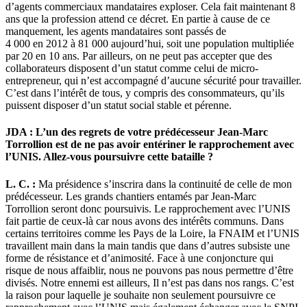
d’agents commerciaux mandataires exploser. Cela fait maintenant 8
ans que la profession attend ce décret. En partie à cause de ce
manquement, les agents mandataires sont passés de
4 000 en 2012 à 81 000 aujourd’hui, soit une population multipliée
par 20 en 10 ans. Par ailleurs, on ne peut pas accepter que des
collaborateurs disposent d’un statut comme celui de micro-
entrepreneur, qui n’est accompagné d’aucune sécurité pour travailler.
C’est dans l’intérêt de tous, y compris des consommateurs, qu’ils
puissent disposer d’un statut social stable et pérenne.
JDA : L’un des regrets de votre prédécesseur Jean-Marc
Torrollion est de ne pas avoir entériner le rapprochement avec
l’UNIS. Allez-vous poursuivre cette bataille ?
L. C. :
Ma présidence s’inscrira dans la continuité de celle de mon
prédécesseur. Les grands chantiers entamés par Jean-Marc
Torrollion seront donc poursuivis. Le rapprochement avec l’UNIS
fait partie de ceux-là car nous avons des intérêts communs. Dans
certains territoires comme les Pays de la Loire, la FNAIM et l’UNIS
travaillent main dans la main tandis que dans d’autres subsiste une
forme de résistance et d’animosité. Face à une conjoncture qui
risque de nous affaiblir, nous ne pouvons pas nous permettre d’être
divisés. Notre ennemi est ailleurs, Il n’est pas dans nos rangs. C’est
la raison pour laquelle je souhaite non seulement poursuivre ce