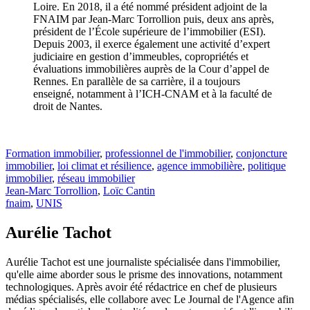
Loire. En 2018, il a été nommé président adjoint de la
FNAIM par Jean-Marc Torrollion puis, deux ans après,
président de l’École supérieure de l’immobilier (ESI).
Depuis 2003, il exerce également une activité d’expert
judiciaire en gestion d’immeubles, copropriétés et
évaluations immobilières auprès de la Cour d’appel de
Rennes. En parallèle de sa carrière, il a toujours
enseigné, notamment à l’ICH-CNAM et à la faculté de
droit de Nantes.
Formation immobilier
,
professionnel de l'immobilier
,
conjoncture
immobilier
,
loi climat et résilience
,
agence immobilière
,
politique
immobilier
,
réseau immobilier
Jean-Marc Torrollion
,
Loïc Cantin
fnaim
,
UNIS
Aurélie Tachot
Aurélie Tachot est une journaliste spécialisée dans l'immobilier,
qu'elle aime aborder sous le prisme des innovations, notamment
technologiques. Après avoir été rédactrice en chef de plusieurs
médias spécialisés, elle collabore avec Le Journal de l'Agence afin