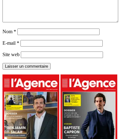
Nom
*
E-mail
*
Site web