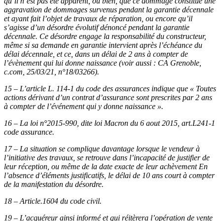
qu’il n’est pas été apparent, ou bien, que ce dommage constitue une
aggravation de dommages survenus pendant la garantie décennale
et ayant fait l’objet de travaux de réparation, ou encore qu’il
s’agisse d’un désordre évolutif dénoncé pendant la garantie
décennale. Ce désordre engage la responsabilité du constructeur,
même si sa demande en garantie intervient après l’échéance du
délai décennale, et ce, dans un délai de 2 ans à compter de
l’évènement qui lui donne naissance (voir aussi : CA Grenoble,
c.com, 25/03/21, n°18/03266).
15 – L’article L. 114-1 du code des assurances indique que « Toutes
actions dérivant d’un contrat d’assurance sont prescrites par 2 ans
à compter de l’événement qui y donne naissance ».
16 – La loi n°2015-990, dite loi Macron du 6 aout 2015, art.L241-1
code assurance.
17 – La situation se complique davantage lorsque le vendeur à
l’initiative des travaux, se retrouve dans l’incapacité de justifier de
leur réception, ou même de la date exacte de leur achèvement En
l’absence d’éléments justificatifs, le délai de 10 ans court à compter
de la manifestation du désordre.
18 – Article.1604 du code civil.
19 – L’acquéreur ainsi informé et qui réitèrera l’opération de vente