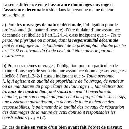
La seule différence entre l’
assurance dommages-ouvrage
et
l’
assurance décennale
réside dans la personne même de leur
souscripteur.
a)
Pour les
ouvrages de nature décennale
, l’obligation pour le
professionnel (le maître d’oeuvre) d’être titulaire d’une assurance
décennale est libellée à l’art.L.241-1 c.ass indiquant que : «
Toute
personne physique ou morale, dont la
responsabilité décennale
peut être engagée sur le fondement de la présomption établie par les
art. 1792 et suivants du Code civil, doit être couverte par une
assurance
».
b)
Pour ces mêmes ouvrages, l’obligation pour un particulier (le
maître d’ouvrage) de souscrire une assurance dommages-ouvrage est
libellée à l’art.L.242-1 c.assu indiquant que :«
Toute personne
[..]qui agissant en qualité de propriétaire de l’ouvrage, de vendeur
ou de mandataire du propriétaire de l’ouvrage [..] fait réaliser des
travaux de construction
, doit souscrire
avant
l’ouverture du
chantier, pour son compte ou pour celui des propriétaires successifs,
une assurance garantissant, en dehors de toute recherche des
responsabilités, le paiement de la totalité des travaux de réparation
des dommages de la nature de ceux dont sont responsables les
constructeurs […]
» (2).
En cas de
mise en vente d’un bien ayant fait l’objet de travaux