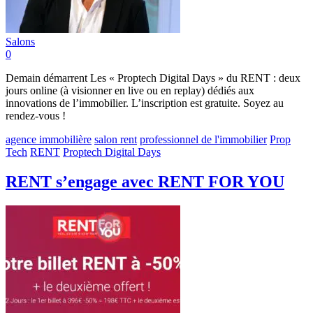
Salons
0
Demain démarrent Les « Proptech Digital Days » du RENT : deux
jours online (à visionner en live ou en replay) dédiés aux
innovations de l’immobilier. L’inscription est gratuite. Soyez au
rendez-vous !
agence immobilière
salon rent
professionnel de l'immobilier
Prop
Tech
RENT
Proptech Digital Days
RENT s’engage avec RENT FOR YOU