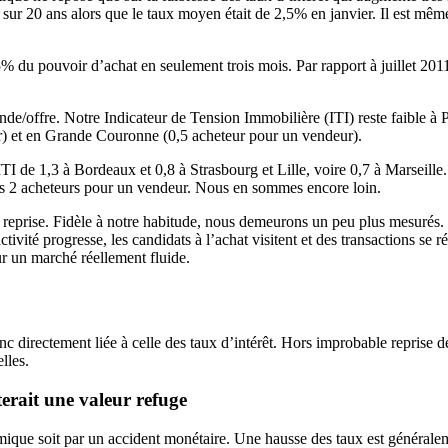
r 20 ans alors que le taux moyen était de 2,5% en janvier. Il est même 
% du pouvoir d’achat en seulement trois mois. Par rapport à juillet 201
de/offre. Notre Indicateur de Tension Immobilière (ITI) reste faible à 
r) et en Grande Couronne (0,5 acheteur pour un vendeur).
ITI de 1,3 à Bordeaux et 0,8 à Strasbourg et Lille, voire 0,7 à Marseill
ns 2 acheteurs pour un vendeur. Nous en sommes encore loin.
reprise. Fidèle à notre habitude, nous demeurons un peu plus mesurés. La
ité progresse, les candidats à l’achat visitent et des transactions se ré- 
ur un marché réellement fluide.
 directement liée à celle des taux d’intérêt. Hors improbable reprise de 
lles.
erait une valeur refuge
omique soit par un accident monétaire. Une hausse des taux est généra