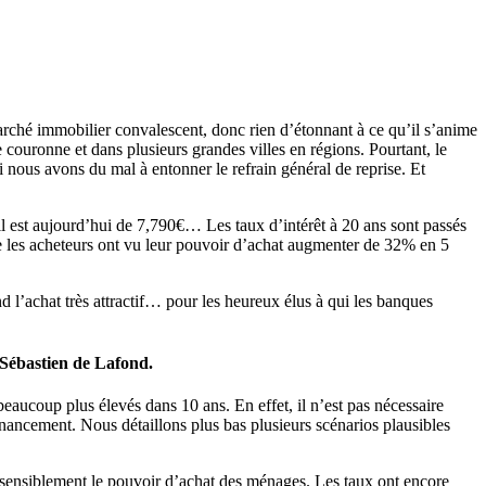
marché immobilier convalescent, donc rien d’étonnant à ce qu’il s’anime
e couronne et dans plusieurs grandes villes en régions. Pourtant, le
i nous avons du mal à entonner le refrain général de reprise. Et
il est aujourd’hui de 7,790€… Les taux d’intérêt à 20 ans sont passés
ue les acheteurs ont vu leur pouvoir d’achat augmenter de 32% en 5
l’achat très attractif… pour les heureux élus à qui les banques
 Sébastien de Lafond.
aucoup plus élevés dans 10 ans. En effet, il n’est pas nécessaire
financement. Nous détaillons plus bas plusieurs scénarios plausibles
s sensiblement le pouvoir d’achat des ménages. Les taux ont encore