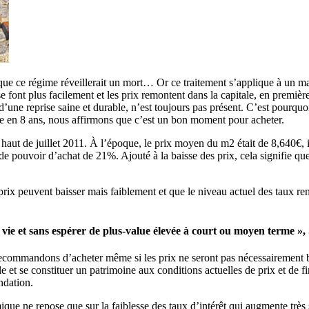
ble que ce régime réveillerait un mort… Or ce traitement s’applique à un 
se font plus facilement et les prix remontent dans la capitale, en premièr
’une reprise saine et durable, n’est toujours pas présent. C’est pourquo
aire en 8 ans, nous affirmons que c’est un bon moment pour acheter.
haut de juillet 2011. À l’époque, le prix moyen du m2 était de 8,640€, 
de pouvoir d’achat de 21%. Ajouté à la baisse des prix, cela signifie q
 peuvent baisser mais faiblement et que le niveau actuel des taux rend 
vie et sans espérer de plus-value élevée à court ou moyen terme »,
ecommandons d’acheter même si les prix ne seront pas nécessairement be
ale et se constituer un patrimoine aux conditions actuelles de prix et de 
ndation.
ique ne repose que sur la faiblesse des taux d’intérêt qui augmente trè