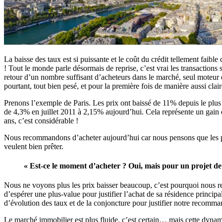
La baisse des taux est si puissante et le coût du crédit tellement fai
! Tout le monde parle désormais de reprise, c’est vrai les transactions 
retour d’un nombre suffisant d’acheteurs dans le marché, seul moteur d
pourtant, tout bien pesé, et pour la première fois de manière aussi cl
Prenons l’exemple de Paris. Les prix ont baissé de 11% depuis le plus 
de 4,3% en juillet 2011 à 2,15% aujourd’hui. Cela représente un gain 
ans, c’est considérable !
Nous recommandons d’acheter aujourd’hui car nous pensons que les prix
veulent bien prêter.
« Est-ce le moment d’acheter ? Oui, mais pour un projet de 
Nous ne voyons plus les prix baisser beaucoup, c’est pourquoi nous r
d’espérer une plus-value pour justifier l’achat de sa résidence princip
d’évolution des taux et de la conjoncture pour justifier notre recomma
Le marché immobilier est plus fluide, c’est certain… mais cette dynam