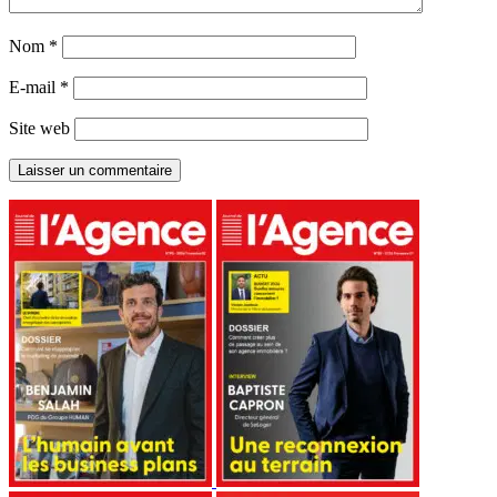
Nom
*
E-mail
*
Site web