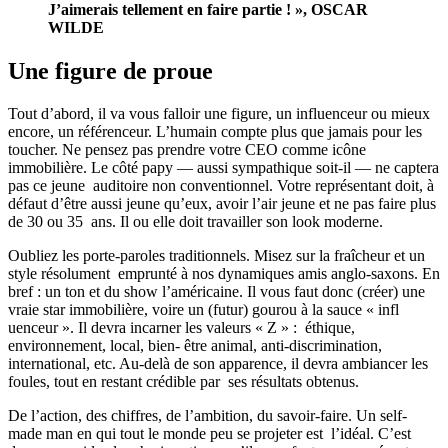
J’aimerais tellement en faire partie ! », OSCAR
WILDE
Une figure de proue
Tout d’abord, il va vous falloir une figure, un influenceur ou mieux
encore, un référenceur. L’humain compte plus que jamais pour les
toucher. Ne pensez pas prendre votre CEO comme icône
immobilière. Le côté papy — aussi sympathique soit-il — ne captera
pas ce jeune auditoire non conventionnel. Votre représentant doit, à
défaut d’être aussi jeune qu’eux, avoir l’air jeune et ne pas faire plus
de 30 ou 35 ans. Il ou elle doit travailler son look moderne.
Oubliez les porte-paroles traditionnels. Misez sur la fraîcheur et un
style résolument emprunté à nos dynamiques amis anglo-saxons. En
bref : un ton et du show l’américaine. Il vous faut donc (créer) une
vraie star immobilière, voire un (futur) gourou à la sauce « infl
uenceur ». Il devra incarner les valeurs « Z » : éthique,
environnement, local, bien- être animal, anti-discrimination,
international, etc. Au-delà de son apparence, il devra ambiancer les
foules, tout en restant crédible par ses résultats obtenus.
De l’action, des chiffres, de l’ambition, du savoir-faire. Un self-
made man en qui tout le monde peu se projeter est l’idéal. C’est