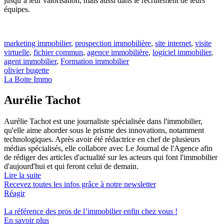
jusqu’à leur valorisation, mais aussi dans le recrutement de leurs
équipes.
marketing immobilier
,
prospection immobilière
,
site internet
,
visite
virtuelle
,
fichier commun
,
agence immobilière
,
logiciel immobilier
,
agent immobilier
,
Formation immobilier
olivier bugette
La Boite Immo
Aurélie Tachot
Aurélie Tachot est une journaliste spécialisée dans l'immobilier,
qu'elle aime aborder sous le prisme des innovations, notamment
technologiques. Après avoir été rédactrice en chef de plusieurs
médias spécialisés, elle collabore avec Le Journal de l'Agence afin
de rédiger des articles d'actualité sur les acteurs qui font l'immobilier
d'aujourd'hui et qui feront celui de demain.
Lire la suite
Recevez toutes les infos grâce à notre newsletter
Réagir
La référence
des pros de l’immobilier
enfin chez vous !
En savoir plus