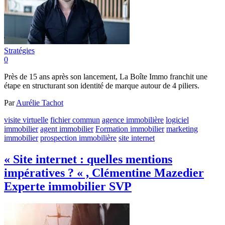
Stratégies
0
Près de 15 ans après son lancement, La Boîte Immo franchit une
étape en structurant son identité de marque autour de 4 piliers.
Par
Aurélie Tachot
visite virtuelle
fichier commun
agence immobilière
logiciel
immobilier
agent immobilier
Formation immobilier
marketing
immobilier
prospection immobilière
site internet
« Site internet : quelles mentions
impératives ? « , Clémentine Mazedier
Experte immobilier SVP