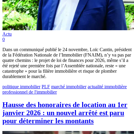
Actu
0
Dans un communiqué publié le 24 novembre, Loïc Cantin, président
de la Fédération Nationale de l’Immobilier (FNAIM), n’y va pas par
quatre chemins : le projet de loi de finances pour 2026, même s’il a
été rejeté une première fois par l’Assemblée nationale, reste « une
catastrophe » pour la filière immobilière et risque de plomber
durablement le marché.
politique immobilier
PLF
marché immobilier
actualité immobilière
professionnel de l'immobilier
Hausse des honoraires de location au 1er
janvier 2026 : un nouvel arrêté est paru
pour déterminer les montants