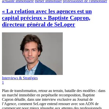
actualité immobilière
métier immobilier
professionnel de l'immobilier
« La relation avec les agences est un
capital précieux » Baptiste Capron,
directeur général de SeLoger
Interviews & Stratégies
1
Plan de transformation, retour au terrain, bataille des modèles : dans
un marché immobilier en perpétuelle recomposition, Baptiste
Capron détaille, dans une interview exclusive au Journal de
l’Agence, comment SeLoger entend renouer avec son ADN de
commerçant pour mieux répondre aux attentes des professionnels