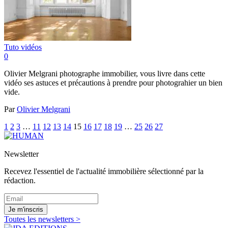
Tuto vidéos
0
Olivier Melgrani photographe immobilier, vous livre dans cette
vidéo ses astuces et précautions à prendre pour photograhier un bien
vide.
Par
Olivier Melgrani
1
2
3
…
11
12
13
14
15
16
17
18
19
…
25
26
27
Newsletter
Recevez l'essentiel de l'actualité immobilière sélectionné par la
rédaction.
Je m'inscris
Toutes les newsletters >