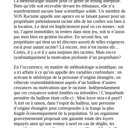
La méthodologie utilisée pour ce genre de testing interpelle.
Bien qu’elle soit recevable devant les tribunaux, elle n’a
manifestement aucune base scientifique solide. Un membre de
SOS Racisme appelle une agence en se faisant passer pour un
propriétaire prétendument raciste afin de lui confier son bien à
la location. Le deal est Implicitement posé en ces termes : soit
toi, l’agent immobilier, tu rentres dans mon jeu, soit tu n’auras
pas mon bien en gestion locative. En second lieu, un
propriétaire qui tient un tel discours assorti de telles exigences
est-il pour autant raciste? Là encore, rien n’est moins sûr…
Certes, il y a et il y aura toujours des racistes. Mais est-ce
systématiquement la motivation profonde d’un propriétaire?
En l’occurrence, en matière de méthodologie scientifique, on
a ici affaire à ce qu’on appelle des variables confondues : en
activant le stéréotype de la personne d’origine étrangère, on
véhicule vraisemblablement auprès d’un bailleur d’autres
croyances ou motivations que le racisme. Indépendamment
que ces croyances soient fondées ou infondées ! L’inquiétude
première du bailleur étant celle-ci : Mon loyer sera-t-il payé?
A tort ou à raison, dans l’esprit du bailleur, une personne
d’origine étrangère peut correspondre à la frange la plus
fragile économiquement de la population. Si un organisme
gouvernemental proposait une garantie totale des loyers
impayés ainsi qu’une remise à neuf en cas de dégâts, les