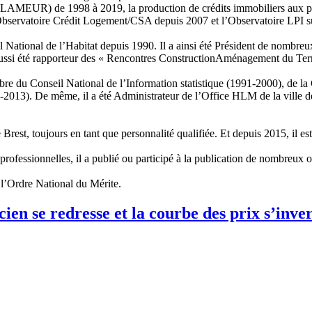
 (CLAMEUR) de 1998 à 2019, la production de crédits immobiliers aux pa
’Observatoire Crédit Logement/CSA depuis 2007 et l’Observatoire LPI su
eil National de l’Habitat depuis 1990. Il a ainsi été Président de nombr
t aussi été rapporteur des « Rencontres ConstructionAménagement du Ter
é membre du Conseil National de l’Information statistique (1991-2000),
6-2013). De même, il a été Administrateur de l’Office HLM de la ville d
est, toujours en tant que personnalité qualifiée. Et depuis 2015, il e
professionnelles, il a publié ou participé à la publication de nombreux
 l’Ordre National du Mérite.
ien se redresse et la courbe des prix s’inve