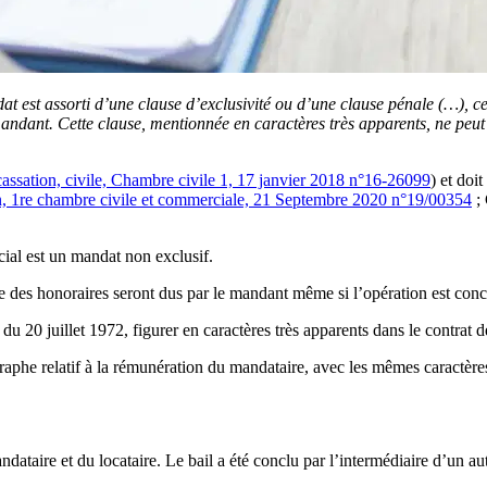
t est assorti d’une clause d’exclusivité ou d’une clause pénale (…), cet
mandant. Cette clause, mentionnée en caractères très apparents, ne pe
assation, civile, Chambre civile 1, 17 janvier 2018 n°16-26099
) et doi
, 1re chambre civile et commerciale, 21 Septembre 2020 n°19/00354
; 
cial est un mandat non exclusif.
e des honoraires seront dus par le mandant même si l’opération est concl
8 du 20 juillet 1972, figurer en caractères très apparents dans le contrat
agraphe relatif à la rémunération du mandataire, avec les mêmes caractères
dataire et du locataire. Le bail a été conclu par l’intermédiaire d’un au