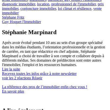
diagnostic immobilier
,
location
,
professionnel de l'immobilier
,
prix
immobilier
,
conjoncture immobilier
,
loi climat et résilience
,
vente
immobilier
Stéphane Fritz
Guy Hoquet l'Immobilier
Stéphanie Marpinard
Après avoir évolué pendant 10 ans au sein d'un groupe spécialisé
dans les médias étudiants, l’orientation professionnelle et la gestion
de carrière, en tant que rédactrice en chef adjointe, Stéphanie
Marpinard a choisi de travailler à son compte et collabore depuis à
différents médias. Ses domaines de prédilection sont entre autres
l'immobilier, l'emploi et les ressources humaines.
Lire la suite
Recevez toutes les infos grâce à notre newsletter
voir les
2
réactions
Réagir
La référence
des pros de l’immobilier
enfin chez vous !
En savoir plus