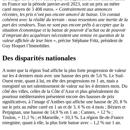
en France sur la période janvier-avril 2023, soit un prix au mètre
carré moyen de 3 408 euros. «
Contrairement aux annonces
récentes, les prix n’ont pas encore amorcé de baisse. Un constat
cohérent avec la réalité du terrain : nous ressentons une inertie de la
part des vendeurs. Tous ne sont pas encore prêts à accepter que la
situation économique et la baisse de pouvoir d’achat ou de pouvoir
d’emprunt des acquéreurs nécessitent une remise en question de la
valeur affichée de leur bien
», précise Stéphane Fritz, président de
Guy Hoquet l’Immobilier.
Des disparités nationales
A noter que la région Sud affiche la plus forte progression de valeur
sur les 4 derniers mois avec une hausse des prix de 5,6 %. Le Sud-
Ouest reste, quant à lui, en tête des progressions en 1 an, mais a
enregistré un net ralentissement de valeur sur les 4 derniers mois. Du
côté des villes, celles de la Côte d’Azur et plus généralement du
pourtour méditerranéen présentent encore des hausses de prix
significatives, à l’image d’Antibes qui affiche une hausse de 20, 8 %
sur le prix au mètre carré en 1 an et de 3, 6 % en 4 mois ; Béziers et
Perpignan, une hausse de 14,9 % en 1 an ; Cannes, + 12 % ;
Toulon, + 11,1 % ; et Marseille, + 10,3 %. La région Ile-de-France
enregistre, quant à elle, la plus forte baisse avec – 1,2 % sur 1 an.