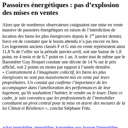
Passoires énergétiques : pas d’explosion
des mises en ventes
Alors que de nombreux observateurs craignaient une mise en vente
massive de passoires énergétiques en raison de l’interdiction de
er
location des biens les plus énergivores depuis le 1
janvier dernier,
force est de constater que le boom attendu n’a pas encore eu lieu.
Les logements anciens classés F et G mis en vente représentent ainsi
11,8 % de l’offre sur la période janvier-avril, soit une baisse de 1,8
point, en 4 mois et de 0,7 point en 1 an. A noter tout de même que le
Baromètre Guy Hoquet constate une décote de 14 % sur le prix
affiché, soit 2 points en moins par rapport à l’année dernière.
«
Contrairement à l’imaginaire collectif, les biens les plus
énergivores ne sont pas massivement mis en vente par leurs
propriétaires. Un constat qui confirme l’importance de les
accompagner dans l’amélioration des performances de leur
logement, qu’ils souhaitent l’habiter, le vendre ou le louer. Dans ce
cadre, je suis convaincu que les professionnels de l’immobilier
constituent un pivot central pour la mise en œuvre des mesures de la
loi Climat et Résilience
», conclut Stéphane Fritz.
achat immobilier
,
immobilier
,
baromètre guy hoquet l'immobilier
,