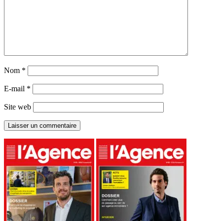
Nom
*
E-mail
*
Site web