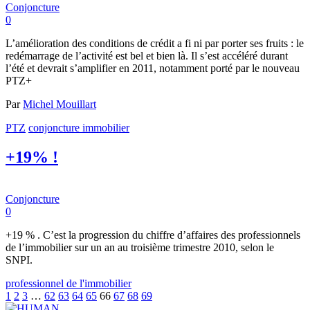
Conjoncture
0
L’amélioration des conditions de crédit a fi ni par porter ses fruits : le
redémarrage de l’activité est bel et bien là. Il s’est accéléré durant
l’été et devrait s’amplifier en 2011, notamment porté par le nouveau
PTZ+
Par
Michel Mouillart
PTZ
conjoncture immobilier
+19% !
Conjoncture
0
+19 % . C’est la progression du chiffre d’affaires des professionnels
de l’immobilier sur un an au troisième trimestre 2010, selon le
SNPI.
professionnel de l'immobilier
1
2
3
…
62
63
64
65
66
67
68
69