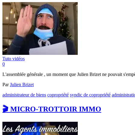
Tuto vidéos
0
L'assemblée générale , un moment que Julien Brizet ne pouvait s'empê
Par
Julien Brizet
administrateur de biens
copropriété
syndic de copropriété
administrati
🎬 MICRO-TROTTOIR IMMO