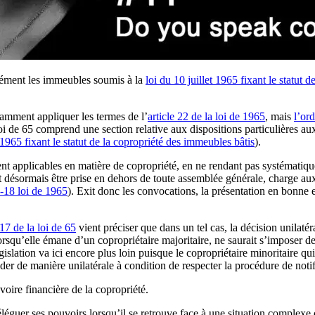
ssément les immeubles soumis à la
loi du 10 juillet 1965 fixant le statut 
tamment appliquer les termes de l’
article 22 de la loi de 1965
, mais
l’or
i de 65 comprend une section relative aux dispositions particulières aux
 1965 fixant le statut de la copropriété des immeubles bâtis
).
ment applicables en matière de copropriété, en ne rendant pas systématiq
ut désormais être prise en dehors de toute assemblée générale, charge au
1-18 loi de 1965
). Exit donc les convocations, la présentation en bonne 
-17 de la loi de 65
vient préciser que dans un tel cas, la décision unilatér
qu’elle émane d’un copropriétaire majoritaire, ne saurait s’imposer de m
gislation va ici encore plus loin puisque le copropriétaire minoritaire qui
der de manière unilatérale à condition de respecter la procédure de notif
voire financière de la copropriété.
léguer ses pouvoirs lorsqu’il se retrouve face à une situation complexe 