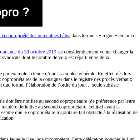
de la copropriété des immeubles bâtis
, dans lesquels « règne » en tout et
donnance du 30 octobre 2019
est considérablement venue changer la
 syndicats dont le nombre de voix est réparti entre deux
ue par exemple la tenue d’une assemblée générale. En effet, dès lors
x copropriétaires de la consigner dans le registre des procès-verbaux
et due forme, l’élaboration de l’ordre du jour… seule subsiste
ale doit être notifiée au second copropriétaire (de préférence par lettre
anière définitive au second copropriétaire, celui-ci ayant la
 estime que le copropriétaire majoritaire fait obstacle à la réalisation de
ication.
dans laquelle il se juge incompétent. Cette délégation ponctuelle à un