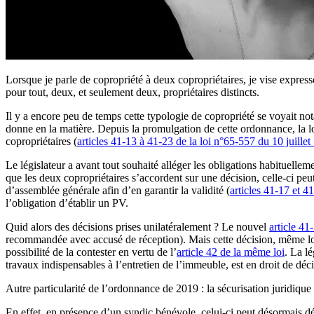
Lorsque je parle de copropriété à deux copropriétaires, je vise expre
pour tout, deux, et seulement deux, propriétaires distincts.
Il y a encore peu de temps cette typologie de copropriété se voyait no
donne en la matière. Depuis la promulgation de cette ordonnance, la lo
copropriétaires (
articles 41-13 à 41-23 de la loi n°65-557 du 10 juillet
Le législateur a avant tout souhaité alléger les obligations habituelle
que les deux copropriétaires s’accordent sur une décision, celle-ci pe
d’assemblée générale afin d’en garantir la validité (
articles 41-17 et 4
l’obligation d’établir un PV.
Quid alors des décisions prises unilatéralement ? Le nouvel
article 41
recommandée avec accusé de réception). Mais cette décision, même lors
possibilité de la contester en vertu de l’
article 42 de la même loi
. La lé
travaux indispensables à l’entretien de l’immeuble, est en droit de déci
Autre particularité de l’ordonnance de 2019 : la sécurisation juridique 
En effet, en présence d’un syndic bénévole, celui-ci peut désormais dé