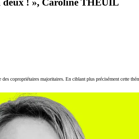
à deux ! », Caroline THEUIL
des copropriétaires majoritaires. En ciblant plus précisément cette thémat