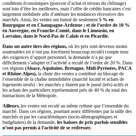
conditions économiques (pouvoir d’achat et niveau du chômage)
sont loin d’être les meilleures, mais l’offre de crédits bancaires s’est
largement mobilisée afin d’atténuer les tendances récessives des
marchés. Ainsi, les ventes ont baissé de seulement
5 % en
Bourgogne et en Champagne-Ardenne ; et de l’ordre de 10 %
en Auvergne, en Franche-Comté, dans le Limousin, en
Lorraine, dans le Nord-Pas de Calais et en Picardie.
Dans un autre tiers des régions,
où les prix sont devenus moins
soutenables (et n’ont pas forcément beaucoup reculé) compte tenu
des exigences d’apport personnel, la demande n’a pu que
difficilement s’adapter et l’activité a reculé de l’ordre de 20 %. Dans
ces régions
(Alsace, Aquitaine, Bretagne, Midi-Pyrénées, PACA
et Rhône-Alpes),
la chute des ventes a contribué au blocage de
l’ensemble de la chaîne immobilière (marché locatif et achats de
logements neufs) : les marchés y étaient par le passé (très) actifs et
les achats des particuliers représentaient près de 40 % du total des
transactions de la Métropole.
Ailleurs,
les ventes ont reculé au même rythme que l’ensemble du
marché. Dans ces régions, pourtant assez différentes par la taille des
marchés et par les caractéristiques (socio-démographiques et
budgétaires) de la demande,
les baisses de prix parfois sensibles
n’ont pas permis à l’activité de se redresser.