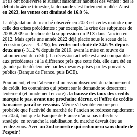
Et ils ont bouleversé le sursaut saisonnier habituel des ventes : dès le
début du 4ème trimestre, la demande s’est fortement repliée. Ainsi
en 2023, les ventes ont diminué de 16.8 %
.
La dégradation du marché observée en 2023 est certes moindre que
celle des crises précédentes : par exemple, la crise des subprimes de
2008-2009 ou le choc de la suppression du PTZ dans l’ancien en
2012. Mais après une année 2022 déjà placée sous le sceau de la
récession (avec – 9.2 %),
les ventes ont chuté de 24.6 % depuis
deux ans
(- 31.2 % depuis fin 2019, avant la mise en œuvre du
rationnement du crédit). La récession actuelle est ainsi comparable
aux précédentes : à la différence près que cette fois, elle aura été en
grande partie déclenchée par les mesures prises par les pouvoirs
publics (Banque de France, puis BCE).
Pour autant, et en l’absence d’un assouplissement du rationnement
du crédit, les contraintes qui pèsent sur la demande se desserrent
lentement (et timidement encore) :
la hausse des taux des crédits
marque le pas, avant une prochaine décrue, et l’offre de crédits
bancaires paraît se ressaisir.
Même s’il semble encore peu
probable que l’activité du marché de l’ancien se redresse rapidement
en 2024, tant que la Banque de France n’aura pas infléchi sa
stratégie, en revanche la stabilisation du marché devrait être au
rendez-vous. Avec
un 2nd semestre qui redonnera sans doute de
l’espoir !