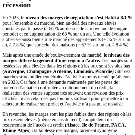
récession
En 2023,
le niveau des marges de négociation s’est établi à 8.1 %
pour l’ensemble du marché, bien au-delà des niveaux élevés
constatés par le passé (à 66 % au-dessus de la moyenne de longue
période) et en augmentation de 63 % sur un an. Une telle évolution
s’observe aussi bien sur le marché des appartements (+ 56 % sur un
an, à 7.8 %) que sur celui des maisons (+ 67 % sur un an, à 8.4 %).
Mais après une année de bouleversement du marché,
le niveau des
marges diffère largement d’une région à l’autre.
Les marges sont
restées les plus élevées dans les régions où les prix sont les plus bas
(Auvergne, Champagne-Ardenne, Limousin, Picardie)
: sur ces
marchés structurellement étroits, l’activité a moins reculé qu’ailleurs
en 2023. Car face à une demande malmenée par les pertes de
pouvoir d’achat et confrontée au rationnement du crédit, la
réalisation des ventes suppose très souvent une révision des prix
affichés : mais cela n’est pas toujours suffisant pour permettre à un
acheteur de réaliser son projet et l’activité n’a pas pu se ressaisir.
En revanche, les marges sont les plus faibles dans des régions où les
prix restent élevés (même en cas de recul) compte tenu du
resserrement de l’accès au crédit
(Alsace, Ile de France, PACA,
Rhône-Alpes
) : la faiblesse des marges, rarement synonyme