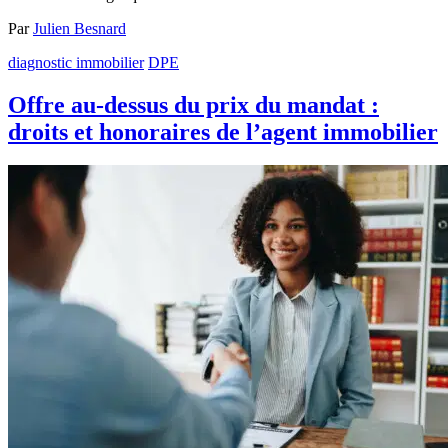
Par
Julien Besnard
diagnostic immobilier
DPE
Offre au-dessus du prix du mandat :
droits et honoraires de l’agent immobilier