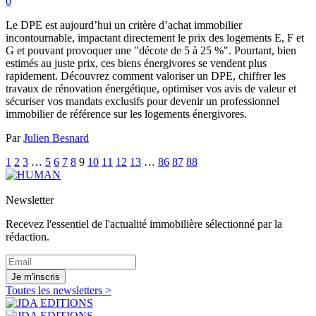
0
Le DPE est aujourd’hui un critère d’achat immobilier
incontournable, impactant directement le prix des logements E, F et
G et pouvant provoquer une "décote de 5 à 25 %". Pourtant, bien
estimés au juste prix, ces biens énergivores se vendent plus
rapidement. Découvrez comment valoriser un DPE, chiffrer les
travaux de rénovation énergétique, optimiser vos avis de valeur et
sécuriser vos mandats exclusifs pour devenir un professionnel
immobilier de référence sur les logements énergivores.
Par
Julien Besnard
1
2
3
…
5
6
7
8
9
10
11
12
13
…
86
87
88
Newsletter
Recevez l'essentiel de l'actualité immobilière sélectionné par la
rédaction.
Je m'inscris
Toutes les newsletters >