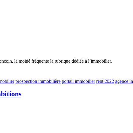
ncoin, la moitié fréquente la rubrique dédiée à l’immobilier.
mobilier
prospection immobilière
portail immobilier
rent 2022
agence i
bitions