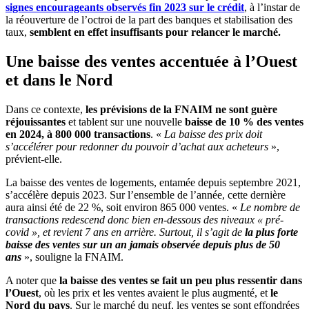
signes encourageants observés fin 2023 sur le crédit
, à l’instar de
la réouverture de l’octroi de la part des banques et stabilisation des
taux,
semblent en effet insuffisants pour relancer le marché.
Une baisse des ventes accentuée à l’Ouest
et dans le Nord
Dans ce contexte,
les prévisions de la FNAIM ne sont guère
réjouissantes
et tablent sur une nouvelle
baisse de 10 % des ventes
en 2024, à 800 000 transactions
. «
La baisse des prix doit
s’accélérer pour redonner du pouvoir d’achat aux acheteurs
»,
prévient-elle.
La baisse des ventes de logements, entamée depuis septembre 2021,
s’accélère depuis 2023. Sur l’ensemble de l’année, cette dernière
aura ainsi été de 22 %, soit environ 865 000 ventes. «
Le nombre de
transactions redescend donc bien en-dessous des niveaux « pré-
covid », et revient 7 ans en arrière. Surtout, il s’agit de
la plus forte
baisse des ventes sur un an jamais observée depuis plus de 50
ans
», souligne la FNAIM.
A noter que
la baisse des ventes se fait un peu plus ressentir dans
l’Ouest
, où les prix et les ventes avaient le plus augmenté, et
le
Nord du pays
. Sur le marché du neuf, les ventes se sont effondrées