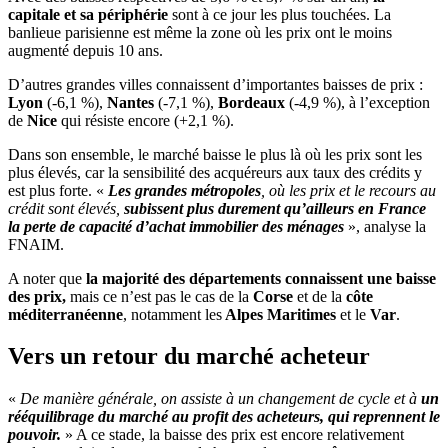
capitale et sa périphérie
sont à ce jour les plus touchées. La
banlieue parisienne est même la zone où les prix ont le moins
augmenté depuis 10 ans.
D’autres grandes villes connaissent d’importantes baisses de prix :
Lyon
(-6,1 %),
Nantes
(-7,1 %),
Bordeaux
(-4,9 %), à l’exception
de
Nice
qui résiste encore (+2,1 %).
Dans son ensemble, le marché baisse le plus là où les prix sont les
plus élevés, car la sensibilité des acquéreurs aux taux des crédits y
est plus forte. «
Les grandes métropoles
, où les prix et le recours au
crédit sont élevés,
subissent plus durement qu’ailleurs en France
la perte de capacité d’achat immobilier des ménages
», analyse la
FNAIM.
A noter que
la majorité des départements connaissent une baisse
des prix,
mais ce n’est pas le cas de la
Corse
et de la
côte
méditerranéenne
, notamment les
Alpes Maritimes
et le
Var
.
Vers un retour du marché acheteur
«
De manière générale, on assiste à un changement de cycle et à
un
rééquilibrage du marché au profit des acheteurs, qui reprennent le
pouvoir.
» A ce stade, la baisse des prix est encore relativement