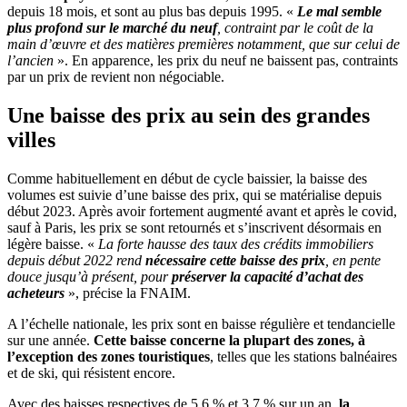
depuis 18 mois, et sont au plus bas depuis 1995. «
Le mal semble
plus profond sur le marché du neuf
, contraint par le coût de la
main d’œuvre et des matières premières notamment, que sur celui de
l’ancien
». En apparence, les prix du neuf ne baissent pas, contraints
par un prix de revient non négociable.
Une baisse des prix au sein des grandes
villes
Comme habituellement en début de cycle baissier, la baisse des
volumes est suivie d’une baisse des prix, qui se matérialise depuis
début 2023. Après avoir fortement augmenté avant et après le covid,
sauf à Paris, les prix se sont retournés et s’inscrivent désormais en
légère baisse. «
La forte hausse des taux des crédits immobiliers
depuis début 2022 rend
nécessaire cette baisse des prix
, en pente
douce jusqu’à présent, pour
préserver la capacité d’achat des
acheteurs
», précise la FNAIM.
A l’échelle nationale, les prix sont en baisse régulière et tendancielle
sur une année.
Cette baisse concerne la plupart des zones, à
l’exception des zones touristiques
, telles que les stations balnéaires
et de ski, qui résistent encore.
Avec des baisses respectives de 5,6 % et 3,7 % sur un an,
la