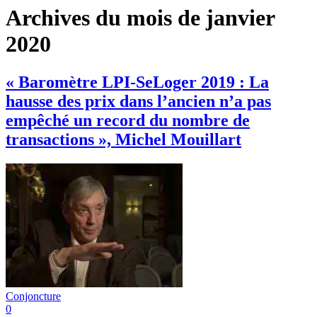
Archives du mois de janvier
2020
« Baromètre LPI-SeLoger 2019 : La
hausse des prix dans l’ancien n’a pas
empêché un record du nombre de
transactions », Michel Mouillart
Conjoncture
0