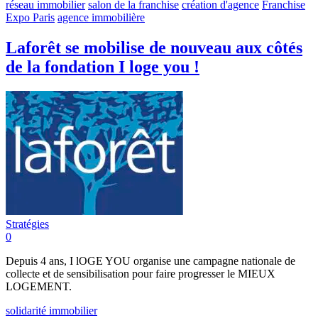
réseau immobilier
salon de la franchise
création d'agence
Franchise
Expo Paris
agence immobilière
Laforêt se mobilise de nouveau aux côtés
de la fondation I loge you !
Stratégies
0
Depuis 4 ans, I lOGE YOU organise une campagne nationale de
collecte et de sensibilisation pour faire progresser le MIEUX
LOGEMENT.
solidarité immobilier