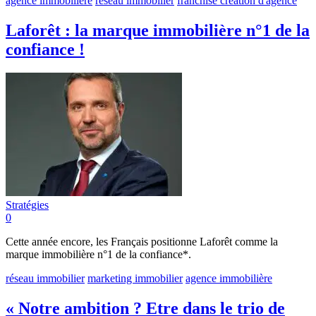
agence immobilière
réseau immobilier
franchise
création d'agence
Laforêt : la marque immobilière n°1 de la
confiance !
Stratégies
0
Cette année encore, les Français positionne Laforêt comme la
marque immobilière n°1 de la confiance*.
réseau immobilier
marketing immobilier
agence immobilière
« Notre ambition ? Etre dans le trio de