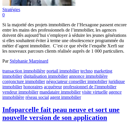
Stratégies
0
Si la majorité des projets immobiliers de l’Hexagone passent encore
entre les mains des professionnels de l’immobilier, les agences
doivent dès aujourd’hui s’employer à séduire les jeunes générations
si elles souhaitent éviter à terme une obsolescence programmée du
métier d’agent immobilier. C’est ce que révèle l’enquête Xerfi sur
les nouveaux parcours clients réalisée auprès de 1 000 particuliers.
Par
Stéphanie Marpinard
transaction immobilière
portail immobilier
techno
marketing
immobilier
digitalisation immobilier
annonce immobilière
conjoncture immobilier
négociateur conseiller immobilier
juridique
immobilier
honoraires
acquéreur
professionnel de l'immobilier
vendeur immobilier
mandataire immobilier
visite virtuelle
agence
immobilière
réseau social
agent immobilier
Infoparcelle fait peau neuve et sort une
nouvelle version de son application