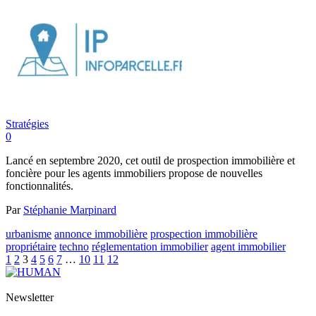
Stratégies
0
Lancé en septembre 2020, cet outil de prospection immobilière et
foncière pour les agents immobiliers propose de nouvelles
fonctionnalités.
Par
Stéphanie Marpinard
urbanisme
annonce immobilière
prospection immobilière
propriétaire
techno
réglementation immobilier
agent immobilier
1
2
3
4
5
6
7
…
10
11
12
Newsletter