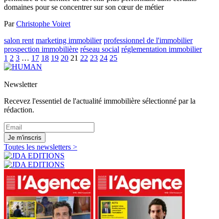
domaines pour se concentrer sur son cœur de métier
Par
Christophe Voiret
salon rent
marketing immobilier
professionnel de l'immobilier
prospection immobilière
réseau social
réglementation immobilier
1
2
3
…
17
18
19
20
21
22
23
24
25
Newsletter
Recevez l'essentiel de l'actualité immobilière sélectionné par la
rédaction.
Je m'inscris
Toutes les newsletters >