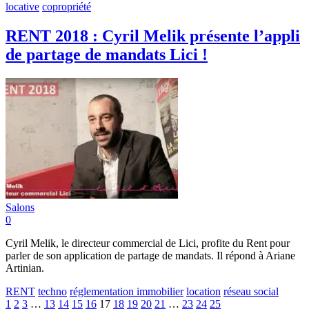
locative
copropriété
RENT 2018 : Cyril Melik présente l’appli
de partage de mandats Lici !
Salons
0
Cyril Melik, le directeur commercial de Lici, profite du Rent pour
parler de son application de partage de mandats. Il répond à Ariane
Artinian.
RENT
techno
réglementation immobilier
location
réseau social
1
2
3
…
13
14
15
16
17
18
19
20
21
…
23
24
25