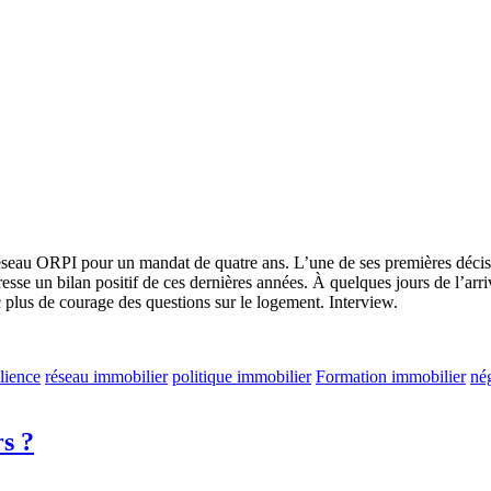
éseau ORPI pour un mandat de quatre ans. L’une de ses premières décisio
resse un bilan positif de ces dernières années. À quelques jours de l’a
ec plus de courage des questions sur le logement. Interview.
ilience
réseau immobilier
politique immobilier
Formation immobilier
nég
rs ?