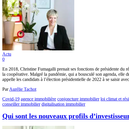
Actu
0
En 2018, Christine Fumagalli prenait ses fonctions de présidente du r
la coopérative. Malgré la pandémie, qui a bousculé son agenda, elle d
appelle les candidats à l’élection présidentielle de 2022 à se saisir av
Par
Aurélie Tachot
Covid-19
agence immobilière
conjoncture immobilier
loi climat et rés
conseiller immobilier
digitalisation immobilier
Qui sont les nouveaux profils d’investisseu