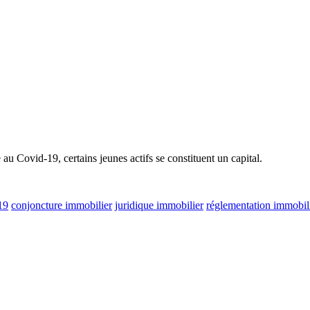
 au Covid-19, certains jeunes actifs se constituent un capital.
19
conjoncture immobilier
juridique immobilier
réglementation immobil