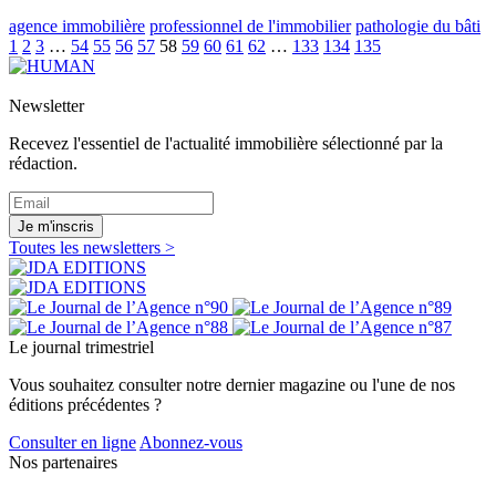
agence immobilière
professionnel de l'immobilier
pathologie du bâti
1
2
3
…
54
55
56
57
58
59
60
61
62
…
133
134
135
Newsletter
Recevez l'essentiel de l'actualité immobilière sélectionné par la
rédaction.
Je m'inscris
Toutes les newsletters >
Le journal trimestriel
Vous souhaitez consulter notre dernier magazine ou l'une de nos
éditions précédentes ?
Consulter en ligne
Abonnez-vous
Nos partenaires