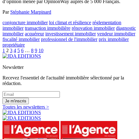
d’opinion menée par OpinionWay auprès de 5 000 Français.
Par
Stéphanie Marpinard
conjoncture immobilier
loi climat et résilience
réglementation
immobilier
transaction immobilière
rénovation immobilier
diagnostic
immobilier
acquéreur
investissement immobilier
vendeur immobilier
fiscalité immobilier
professionnel de l'immobilier
prix immobilier
propriétaire
1
2
3
4
5
6
…
8
9
10
Newsletter
Recevez l'essentiel de l'actualité immobilière sélectionné par la
rédaction.
Je m'inscris
Toutes les newsletters >