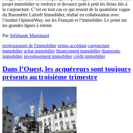
projet immobilier se renforce et devance petit à petit les freins liés à
la conjoncture. C’est en tout cas ce qui ressort de la quatrième vague
du Baromètre Laforêt Immobilier, réalisé en collaboration avec
l’institut OpinionWay, sur les Français et l’immobilier. Le point sur
les grandes lignes à retenir.
Par
Stéphanie Marpinard
professionnel de l'immobilier
primo-accédant
conjoncture
immobilier
achat immobilier
financement immobilier
diagnostic
immobilier
investissement immobilier
crédit immobilier
Dans l’Ouest, les acquéreurs sont toujours
présents au troisième trimestre